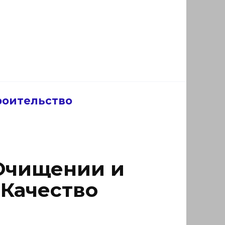
роительство
 Очищении и
Качество