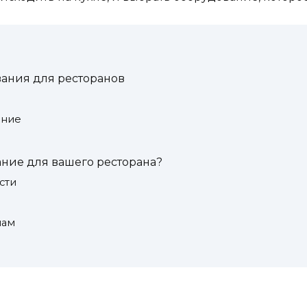
ания для ресторанов
ание
ние для вашего ресторана?
сти
лам