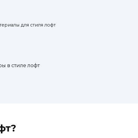
териалы для стиля лофт
ы в стиле лофт
фт?