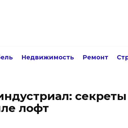
ель
Недвижимость
Ремонт
Ст
индустриал: секрет
иле лофт