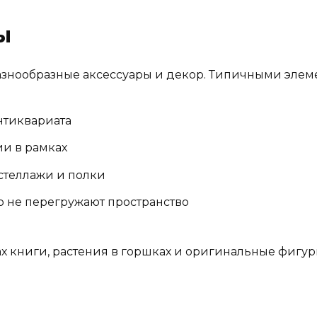
ы
разнообразные аксессуары и декор. Типичными элем
нтиквариата
ии в рамках
 стеллажи и полки
но не перегружают пространство
х книги, растения в горшках и оригинальные фигур