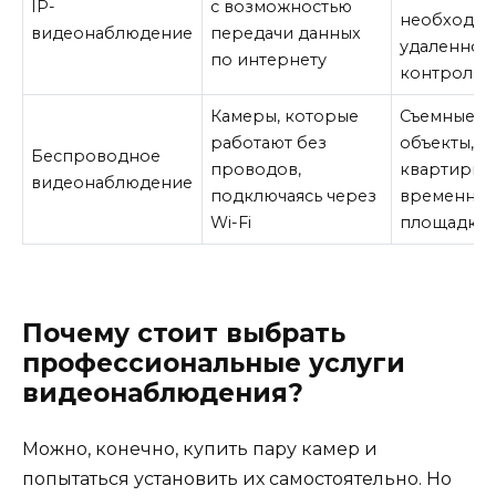
IP-
с возможностью
необходим
видеонаблюдение
передачи данных
удаленног
по интернету
контроля
Камеры, которые
Съемные
работают без
объекты,
Беспроводное
проводов,
квартиры,
видеонаблюдение
подключаясь через
временны
Wi-Fi
площадки
Почему стоит выбрать
профессиональные услуги
видеонаблюдения?
Можно, конечно, купить пару камер и
попытаться установить их самостоятельно. Но