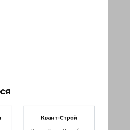
ся
и
Квант-Строй