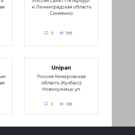
ть
Россия Санкт-Петербург
ая
и Ленинградская область
Синявино
0
198
Unipan
ым
Россия Кемеровская
ая
область (Кузбасс)
Новокузнецк ул.
0
169