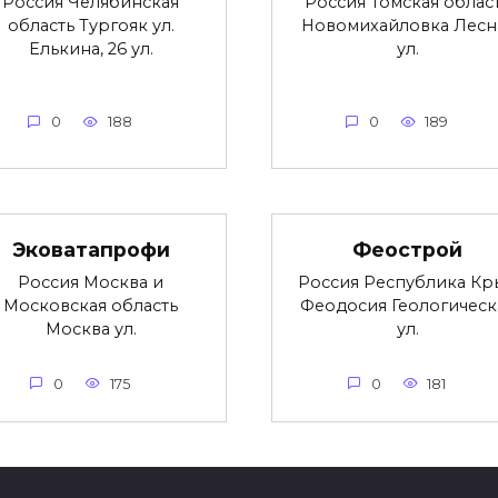
Россия Челябинская
Россия Томская облас
область Тургояк ул.
Новомихайловка Лесн
Елькина, 26 ул.
ул.
0
188
0
189
Эковатапрофи
Феострой
Россия Москва и
Россия Республика Кр
Московская область
Феодосия Геологическ
Москва ул.
ул.
0
175
0
181