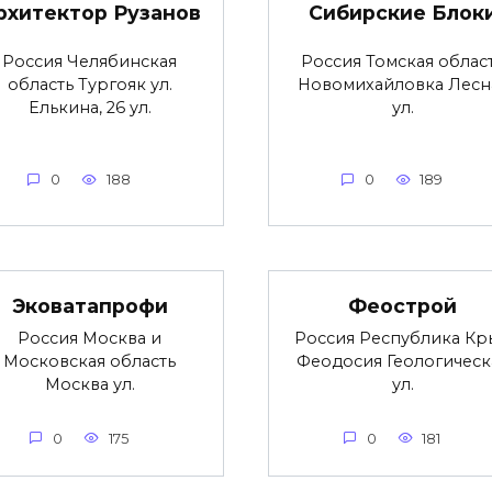
рхитектор Рузанов
Сибирские Блок
Россия Челябинская
Россия Томская облас
область Тургояк ул.
Новомихайловка Лесн
Елькина, 26 ул.
ул.
0
188
0
189
Эковатапрофи
Феострой
Россия Москва и
Россия Республика Кр
Московская область
Феодосия Геологическ
Москва ул.
ул.
0
175
0
181