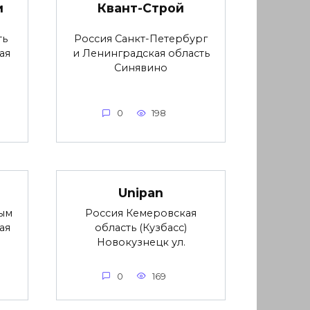
и
Квант-Строй
ть
Россия Санкт-Петербург
ая
и Ленинградская область
Синявино
0
198
Unipan
ым
Россия Кемеровская
ая
область (Кузбасс)
Новокузнецк ул.
0
169