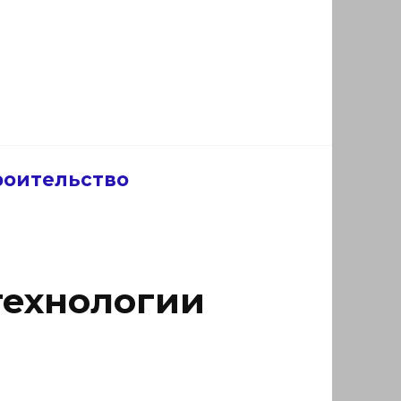
роительство
технологии