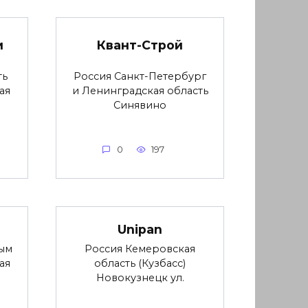
и
Квант-Строй
ть
Россия Санкт-Петербург
ая
и Ленинградская область
Синявино
0
197
Unipan
ым
Россия Кемеровская
ая
область (Кузбасс)
Новокузнецк ул.