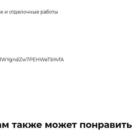
е и отделочные работы
C1hlWYgndZw7PEHWeTbYvfA
ам также может понравить