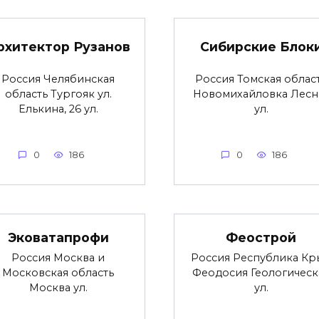
рхитектор Рузанов
Сибирские Блок
Россия Челябинская
Россия Томская облас
область Тургояк ул.
Новомихайловка Лесн
Елькина, 26 ул.
ул.
0
186
0
186
Эковатапрофи
Феострой
Россия Москва и
Россия Республика Кр
Московская область
Феодосия Геологическ
Москва ул.
ул.