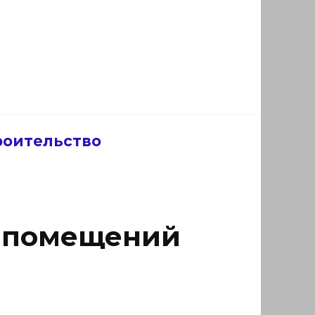
роительство
и помещений