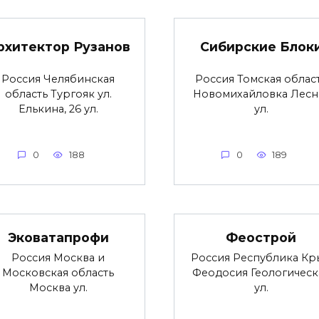
рхитектор Рузанов
Сибирские Блок
Россия Челябинская
Россия Томская облас
область Тургояк ул.
Новомихайловка Лесн
Елькина, 26 ул.
ул.
0
188
0
189
Эковатапрофи
Феострой
Россия Москва и
Россия Республика Кр
Московская область
Феодосия Геологическ
Москва ул.
ул.