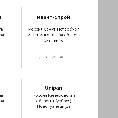
и
Квант-Строй
ть
Россия Санкт-Петербург
ая
и Ленинградская область
Синявино
0
198
Unipan
ым
Россия Кемеровская
ая
область (Кузбасс)
Новокузнецк ул.