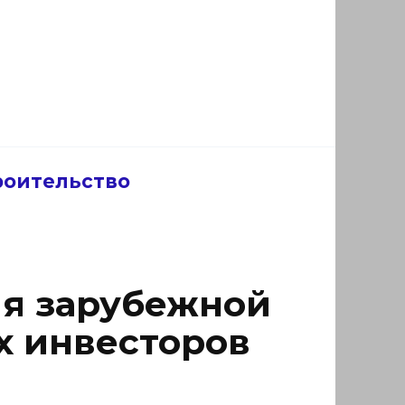
роительство
ия зарубежной
х инвесторов