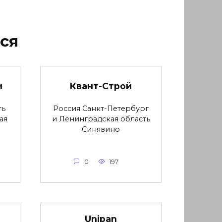
ся
и
Квант-Строй
ть
Россия Санкт-Петербург
ая
и Ленинградская область
Синявино
0
197
Unipan