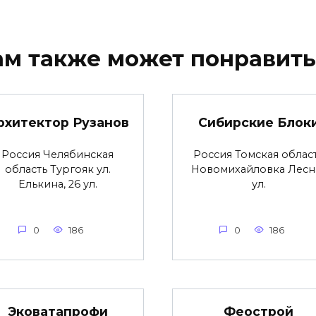
ам также может понравить
рхитектор Рузанов
Сибирские Блок
Россия Челябинская
Россия Томская облас
область Тургояк ул.
Новомихайловка Лесн
Елькина, 26 ул.
ул.
0
186
0
186
Эковатапрофи
Феострой