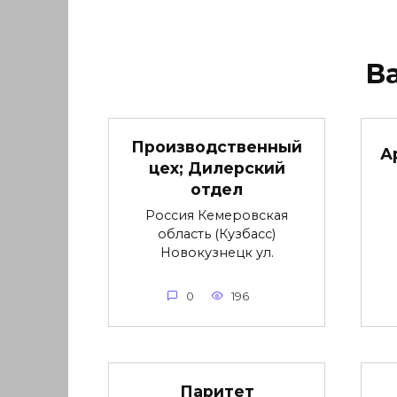
В
Производственный
А
цех; Дилерский
отдел
Россия Кемеровская
область (Кузбасс)
Новокузнецк ул.
0
196
Паритет