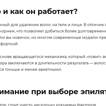
 и как он работает?
ный для удаления волос на теле и лице. В отличие о
корнем, что позволяет добиться более долговременн
сли вы новичок, но многие современные модели пр
мфортной.
 основе вращающегося механизма, который «ловит» 
а заключаются в длительности результата — волосы 
тся тоньше и менее заметными.
нимание при выборе эпиля
ор, стоит учесть несколько ключевых факторов: