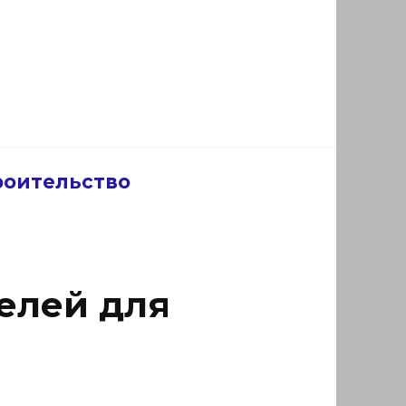
роительство
елей для