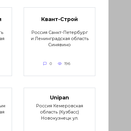
и
Квант-Строй
ть
Россия Санкт-Петербург
ая
и Ленинградская область
Синявино
0
196
Unipan
ым
Россия Кемеровская
ая
область (Кузбасс)
Новокузнецк ул.