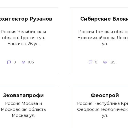
рхитектор Рузанов
Сибирские Блок
Россия Челябинская
Россия Томская облас
область Тургояк ул.
Новомихайловка Лесн
Елькина, 26 ул.
ул.
0
185
0
185
Эковатапрофи
Феострой
Россия Москва и
Россия Республика Кр
Московская область
Феодосия Геологическ
Москва ул.
ул.