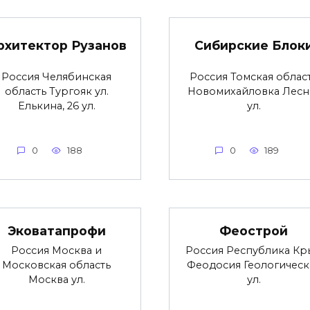
рхитектор Рузанов
Сибирские Блок
Россия Челябинская
Россия Томская облас
область Тургояк ул.
Новомихайловка Лесн
Елькина, 26 ул.
ул.
0
188
0
189
Эковатапрофи
Феострой
Россия Москва и
Россия Республика Кр
Московская область
Феодосия Геологическ
Москва ул.
ул.