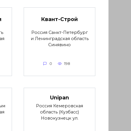
и
Квант-Строй
ть
Россия Санкт-Петербург
ая
и Ленинградская область
Синявино
0
198
Unipan
ым
Россия Кемеровская
ая
область (Кузбасс)
Новокузнецк ул.