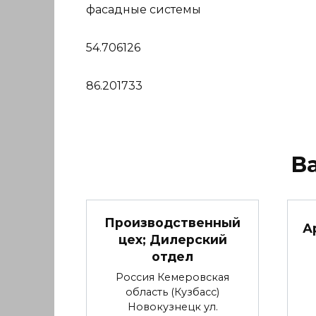
фасадные системы
54.706126
86.201733
В
Производственный
А
цех; Дилерский
отдел
Россия Кемеровская
область (Кузбасс)
Новокузнецк ул.