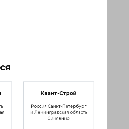
ся
и
Квант-Строй
ть
Россия Санкт-Петербург
ая
и Ленинградская область
Синявино