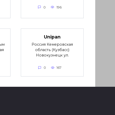
0
196
Unipan
ым
Россия Кемеровская
ая
область (Кузбасс)
Новокузнецк ул.
0
167