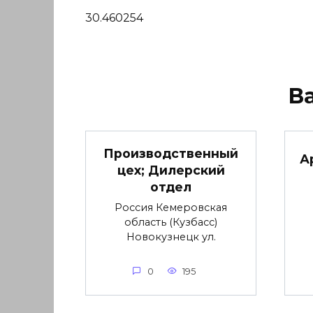
30.460254
В
Производственный
А
цех; Дилерский
отдел
Россия Кемеровская
область (Кузбасс)
Новокузнецк ул.
0
195