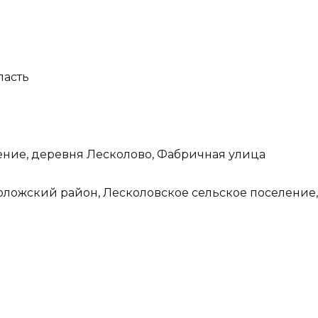
ласть
ение, деревня Лесколово, Фабричная улица
воложский район, Лесколовское сельское поселение