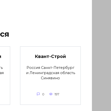
ся
и
Квант-Строй
ть
Россия Санкт-Петербург
ая
и Ленинградская область
Синявино
0
197