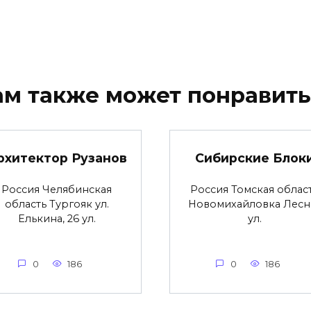
ам также может понравить
рхитектор Рузанов
Сибирские Блок
Россия Челябинская
Россия Томская облас
область Тургояк ул.
Новомихайловка Лесн
Елькина, 26 ул.
ул.
0
186
0
186