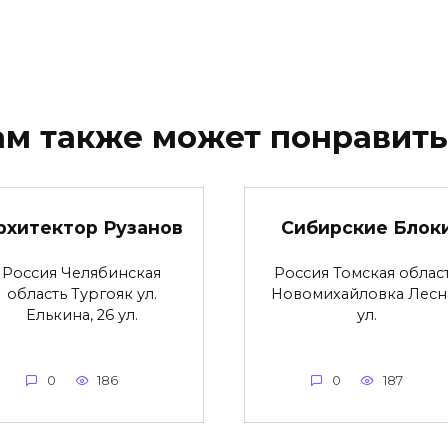
ам также может понравить
рхитектор Рузанов
Сибирские Блок
Россия Челябинская
Россия Томская облас
область Тургояк ул.
Новомихайловка Лесн
Елькина, 26 ул.
ул.
0
186
0
187