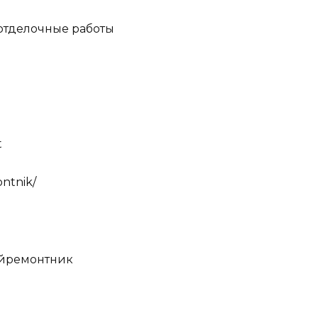
отделочные работы
t
ntnik/
ийремонтник