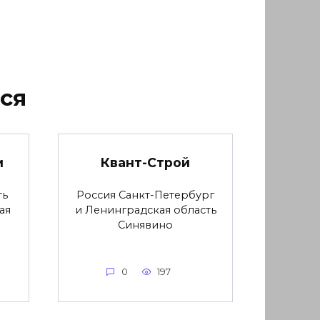
ся
и
Квант-Строй
ть
Россия Санкт-Петербург
ая
и Ленинградская область
Синявино
0
197