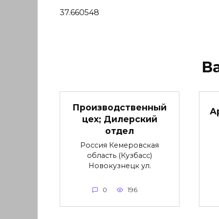
37.660548
В
Производственный
А
цех; Дилерский
отдел
Россия Кемеровская
область (Кузбасс)
Новокузнецк ул.
0
196