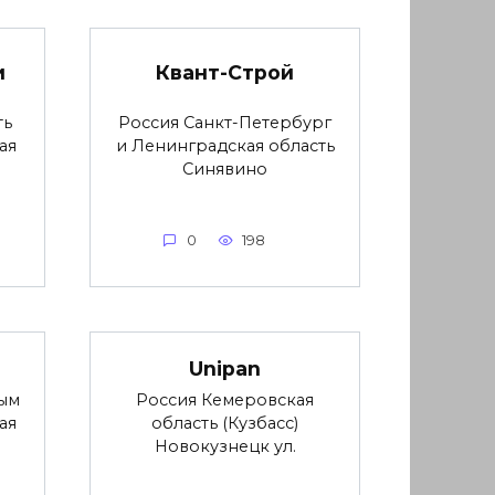
и
Квант-Строй
ть
Россия Санкт-Петербург
ая
и Ленинградская область
Синявино
0
198
Unipan
ым
Россия Кемеровская
ая
область (Кузбасс)
Новокузнецк ул.