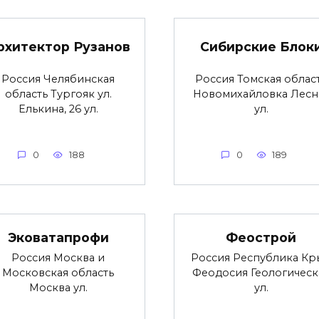
рхитектор Рузанов
Сибирские Блок
Россия Челябинская
Россия Томская облас
область Тургояк ул.
Новомихайловка Лесн
Елькина, 26 ул.
ул.
0
188
0
189
Эковатапрофи
Феострой
Россия Москва и
Россия Республика Кр
Московская область
Феодосия Геологическ
Москва ул.
ул.