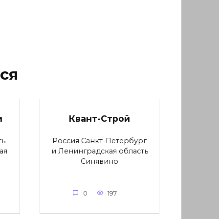
ся
и
Квант-Строй
ть
Россия Санкт-Петербург
ая
и Ленинградская область
Синявино
0
197