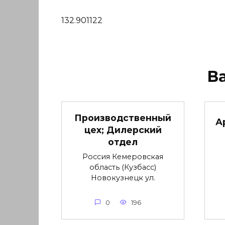
132.901122
В
Производственный
А
цех; Дилерский
отдел
Россия Кемеровская
область (Кузбасс)
Новокузнецк ул.
0
196