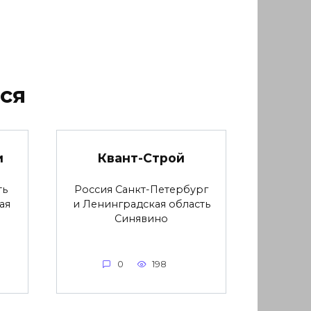
ся
и
Квант-Строй
ть
Россия Санкт-Петербург
ая
и Ленинградская область
Синявино
0
198