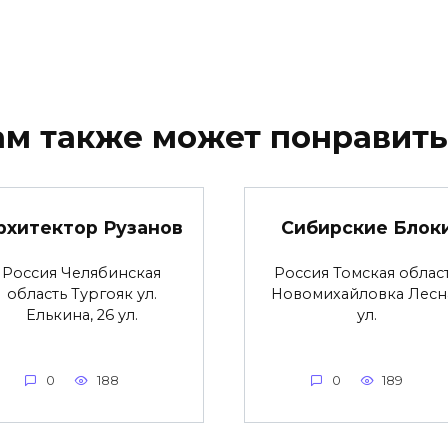
ам также может понравить
рхитектор Рузанов
Сибирские Блок
Россия Челябинская
Россия Томская облас
область Тургояк ул.
Новомихайловка Лесн
Елькина, 26 ул.
ул.
0
188
0
189