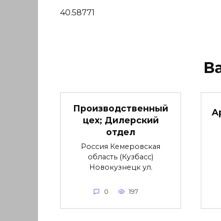
40.58771
В
Производственный
А
цех; Дилерский
отдел
Россия Кемеровская
область (Кузбасс)
Новокузнецк ул.
0
197