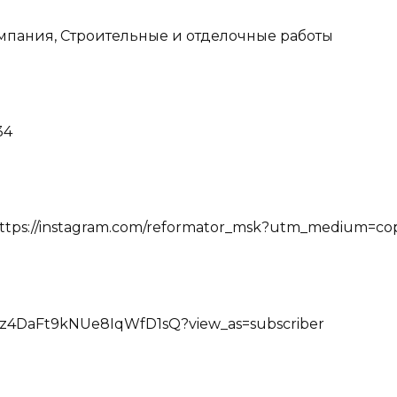
мпания, Строительные и отделочные работы
34
 https://instagram.com/reformator_msk?utm_medium=cop
gz4DaFt9kNUe8IqWfD1sQ?view_as=subscriber