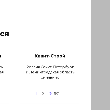
ся
и
Квант-Строй
ть
Россия Санкт-Петербург
ая
и Ленинградская область
Синявино
0
197