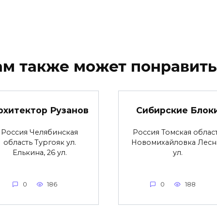
ам также может понравить
рхитектор Рузанов
Сибирские Блок
Россия Челябинская
Россия Томская облас
область Тургояк ул.
Новомихайловка Лесн
Елькина, 26 ул.
ул.
0
186
0
188