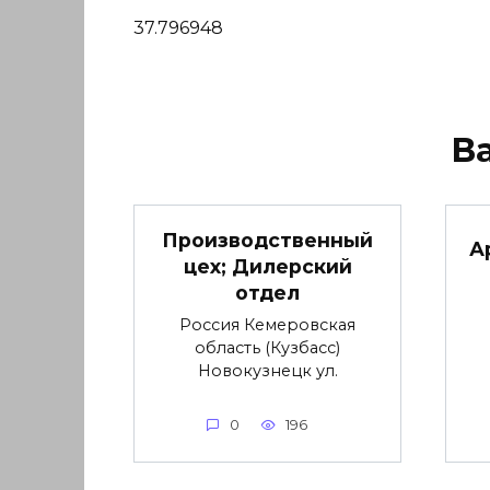
37.796948
В
Производственный
А
цех; Дилерский
отдел
Россия Кемеровская
область (Кузбасс)
Новокузнецк ул.
0
196