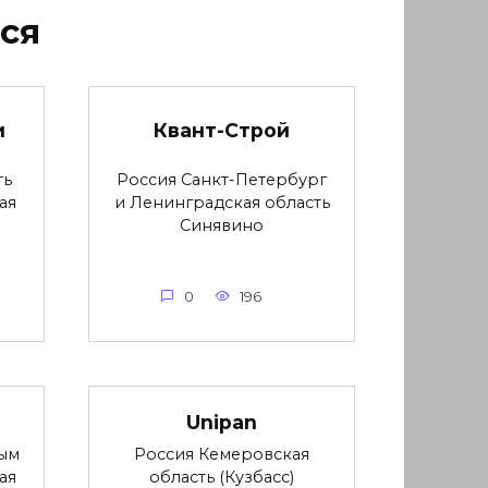
ся
и
Квант-Строй
ть
Россия Санкт-Петербург
ая
и Ленинградская область
Синявино
0
196
Unipan
ым
Россия Кемеровская
ая
область (Кузбасс)