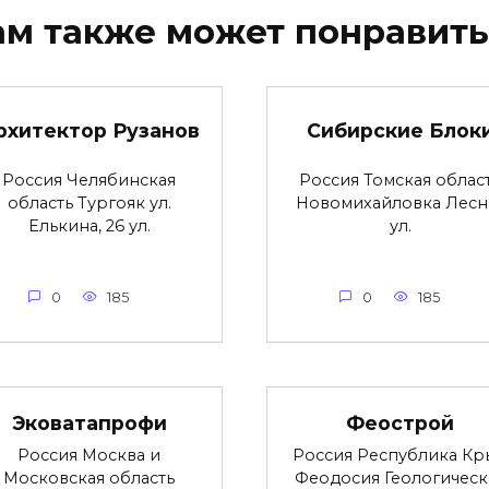
ам также может понравить
рхитектор Рузанов
Сибирские Блок
Россия Челябинская
Россия Томская облас
область Тургояк ул.
Новомихайловка Лесн
Елькина, 26 ул.
ул.
0
185
0
185
Эковатапрофи
Феострой
Россия Москва и
Россия Республика Кр
Московская область
Феодосия Геологическ