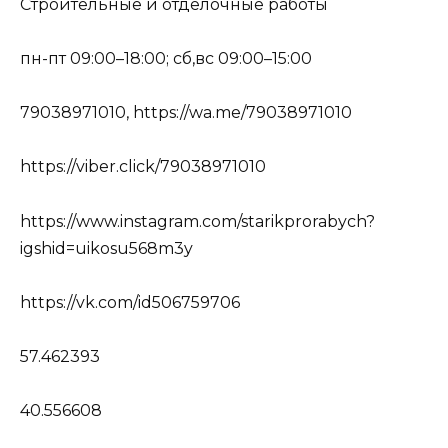
Строительные и отделочные работы
пн-пт 09:00–18:00; сб,вс 09:00–15:00
79038971010, https://wa.me/79038971010
https://viber.click/79038971010
https://www.instagram.com/starikprorabych?
igshid=uikosu568m3y
https://vk.com/id506759706
57.462393
40.556608