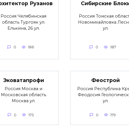
рхитектор Рузанов
Сибирские Блок
Россия Челябинская
Россия Томская облас
область Тургояк ул.
Новомихайловка Лесн
Елькина, 26 ул.
ул.
0
186
0
187
Эковатапрофи
Феострой
Россия Москва и
Россия Республика Кр
Московская область
Феодосия Геологическ
Москва ул.
ул.
0
175
0
179