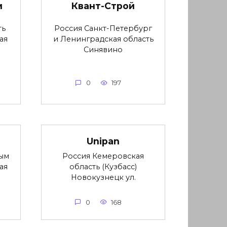
и
Квант-Строй
ть
Россия Санкт-Петербург
ая
и Ленинградская область
Синявино
0
197
Unipan
ым
Россия Кемеровская
ая
область (Кузбасс)
Новокузнецк ул.
0
168