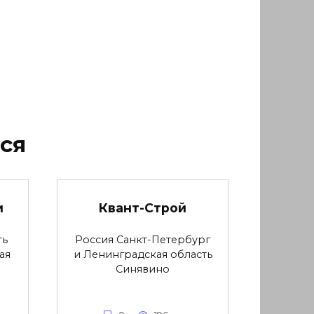
ся
и
Квант-Строй
ть
Россия Санкт-Петербург
ая
и Ленинградская область
Синявино