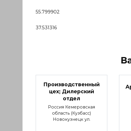
55.799902
37.531316
В
Производственный
А
цех; Дилерский
отдел
Россия Кемеровская
область (Кузбасс)
Новокузнецк ул.